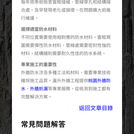
每年雨季前檢查窗框接縫、管線穿孔和結構接
合處。及早發現老化或損壞，在問題擴大前進
行維護。
選擇適當防水材料
不同位置需要使用相對應的防水材料。窗框周
圍需要彈性防水材料，管線處需要密封性強的
材料，結構縫則需要耐久性佳的防水系統。
專業施工的重要性
外牆防水涉及多種工法和材料，需要專業技術
確保施工品質。瀛升外牆工程提供
桃園外牆防
水
、
外牆抓漏
等專業服務，從檢測到施工都有
完整解決方案。
返回文章目錄
常見問題解答