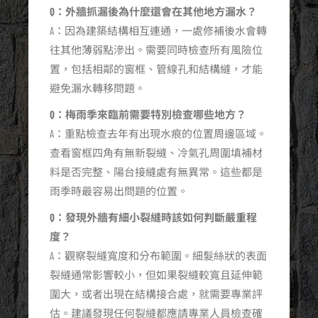
Q：外牆抓漏後為什麼還會在其他地方漏水？
A：因為建築結構相互連通，一處修補後水會轉
往其他薄弱點滲出。需要同時檢查所有風險位
置，包括相鄰的窗框、管線孔和結構縫，才能
避免漏水轉移問題。
Q：梅雨季來臨前需要特別檢查哪些地方？
A：重點檢查去年有出現水痕的位置周邊區域。
查看窗框四角有無新裂縫、冷氣孔周圍填補材
料是否完整、陽台接縫處有無異常。這些都是
雨季時最容易出問題的位置。
Q：發現外牆有細小裂縫時該如何判斷嚴重程
度？
A：觀察裂縫寬度和分布範圍。細髮絲狀的表面
裂縫通常影響較小，但如果裂縫較寬且延伸範
圍大，或者出現在結構接合處，就需要專業評
估。建議發現任何裂縫都應請專業人員檢查確