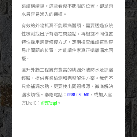
築結構縫隙。這些看似不起眼的位置，卻是雨
水最容易滲入的通道。
有效的外牆抓漏不能頭痛醫頭，需要透過系統
性檢測找出所有潛在問題點，再根據不同位置
特性採用適當修復方式。定期檢查維護這些容
易出問題的位置，才能讓住家真正遠離漏水困
擾。
瀛升外牆工程擁有豐富的桃園外牆防水及抓漏
經驗，提供專業檢測和完整解決方案。我們不
只修補漏水點，更要找出問題根源，徹底解決
漏水煩惱。聯絡電話：
0988-080-510
，或加入官
方Line ID：
@557tezpi
。