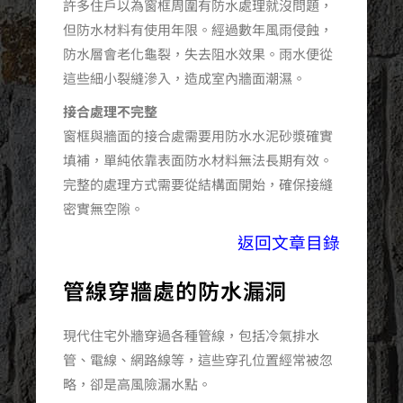
許多住戶以為窗框周圍有防水處理就沒問題，
但防水材料有使用年限。經過數年風雨侵蝕，
防水層會老化龜裂，失去阻水效果。雨水便從
這些細小裂縫滲入，造成室內牆面潮濕。
接合處理不完整
窗框與牆面的接合處需要用防水水泥砂漿確實
填補，單純依靠表面防水材料無法長期有效。
完整的處理方式需要從結構面開始，確保接縫
密實無空隙。
返回文章目錄
管線穿牆處的防水漏洞
現代住宅外牆穿過各種管線，包括冷氣排水
管、電線、網路線等，這些穿孔位置經常被忽
略，卻是高風險漏水點。