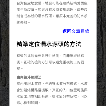
台灣位處地震帶，地震可能在建築結構薄弱處
產生新裂縫。如果沒有及時發現處理，這些裂
縫會成為新的漏水源頭，讓原本完善的防水系
統失效。
返回文章目錄
精準定位漏水源頭的方法
有效的抓漏需要系統性檢測，而非憑經驗猜
測。正確的檢測方法可以避免重複施工的困
擾。
由內往外追蹤法
室內出現水痕時，先觀察水痕分布模式。水痕
會沿著結構路徑擴散，真正的入口位置可能與
水痕出現處相距甚遠。從水痕分布反推，可以
縮小檢測範圍。