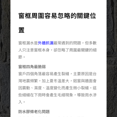
窗框周圍容易忽略的關鍵位
置
窗框漏水是
外牆抓漏
最常遇到的問題，但多數
人只注意窗框本身，卻忽略了周圍最關鍵的細
節。
窗框四角最脆弱
窗戶四個角落最容易產生裂縫，主要原因是台
灣地震頻繁，加上夏冬溫差大，鋁窗與牆面會
因震動、濕度、溫度變化而產生微小裂縫。這
些細縫在下雨時會產生毛細現象，導致雨水滲
入。
防水膠條老化問題