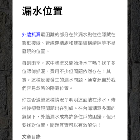
漏水位置
外牆抓漏
最困難的部分在於漏水點往往隱藏在
窗框接縫、管線穿牆處和建築結構縫隙等不易
發現的位置。
每到雨季，家中牆壁又開始滲水了嗎？找了多
位師傅抓漏，費用不少但問題依然存在！其
實，這種反覆發生的漏水問題，通常源自於我
們容易忽略的隱藏位置。
你是否遇過這種情況？明明這面牆在滲水，修
補後卻發現問題出在別處。在台灣潮濕多雨的
氣候下，外牆漏水成為許多住戶的困擾，但只
要找對位置，問題其實可以有效解決！
文章目錄