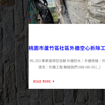
2025/09/29
外牆修繕
外牆工程
最新資訊
桃園市蘆竹區社區外牆空心拆除
程施工
IMG_2533 專業值得您信賴 外牆防水｜外牆修繕｜
清洗｜外牆工程 聯絡我們 0988-080-510 […]
READ MORE