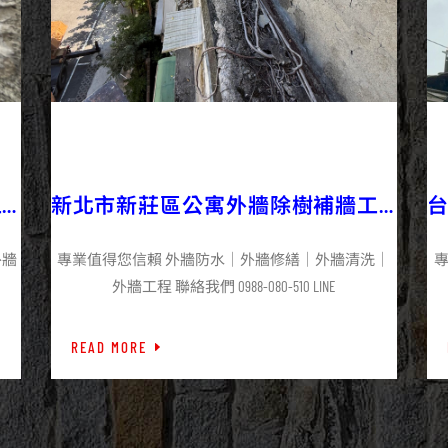
2025/09/28
外牆修繕
外牆工程
最新資訊
工
新北市新莊區公寓外牆除樹補牆工
程施工
外牆
專業值得您信賴 外牆防水｜外牆修繕｜外牆清洗｜
外牆工程 聯絡我們 0988-080-510 LINE
READ MORE