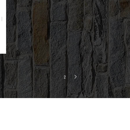
｜
1
2