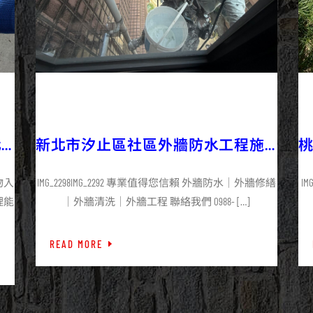
2025/09/11
外牆防水
最新資訊
化
新北市汐止區社區外牆防水工程施
工
物入
IMG_2298IMG_2292 專業值得您信賴 外牆防水｜外牆修繕
I
理能
｜外牆清洗｜外牆工程 聯絡我們 0988- […]
READ MORE