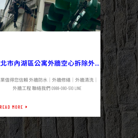
2025/09/27
外牆修繕
外牆工程
最新資訊
台北市內湖區公寓外牆空心拆除外
牆補牆工程施工
專業值得您信賴 外牆防水｜外牆修繕｜外牆清洗｜
外牆工程 聯絡我們 0988-080-510 LINE
READ MORE