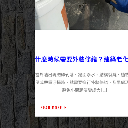
2025/09/15
外牆施工百科
什麼時候需要外牆修繕？建築老
的5個明顯徵兆
當外牆出現磁磚剝落、牆面滲水、結構裂縫、植
侵或嚴重汙損時，就需要進行外牆修繕，及早處
避免小問題演變成大 […]
READ MORE