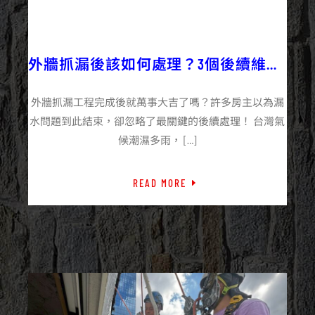
2025/06/17
外牆施工百科
外牆抓漏後該如何處理？3個後續維護
關鍵
外牆抓漏工程完成後就萬事大吉了嗎？許多房主以為漏
水問題到此結束，卻忽略了最關鍵的後續處理！ 台灣氣
候潮濕多雨， […]
READ MORE