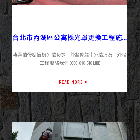
2025/06/10
外牆修繕
外牆工程
最新資訊
台北市內湖區公寓採光罩更換工程施
工
專業值得您信賴 外牆防水｜外牆修繕｜外牆清洗｜外牆
工程 聯絡我們 0988-080-510 LINE
READ MORE