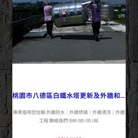
2025/06/25
外牆修繕
外牆工程
外牆防水
最新資訊
桃園市八德區白鐵水塔更新及外牆和
屋頂防水工程施工
專業值得您信賴 外牆防水｜外牆修繕｜外牆清洗｜外牆
工程 聯絡我們 0988-080-510 LINE