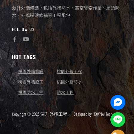
瀛升外牆修繕，包括外牆防水、高空繩索作業、屋頂防
水、外牆磁磚修補等工程承包。
FOLLOW US
HOT TAGS
桃園外牆修繕
桃園外牆工程
桃園外牆施工
桃園外牆防水
桃園防水工程
防水工程
Facebo
Messen
Copyright © 2023 瀛升外牆工程 ／ Designed by
HOWMAI Tech.
Line