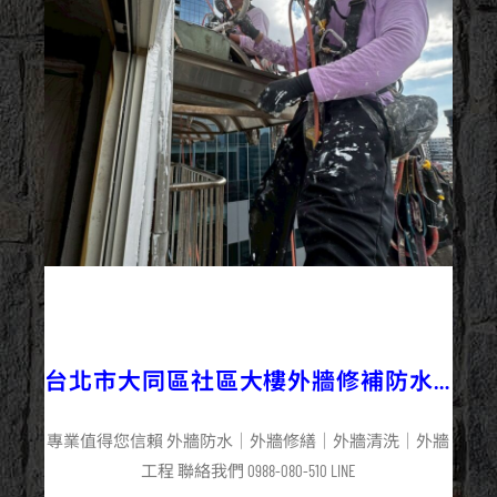
2025/06/15
外牆修繕
外牆工程
外牆防水
最新資訊
台北市大同區社區大樓外牆修補防水
工程施工
專業值得您信賴 外牆防水｜外牆修繕｜外牆清洗｜外牆
工程 聯絡我們 0988-080-510 LINE