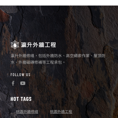
瀛升外牆修繕，包括外牆防水、高空繩索作業、屋頂防
水、外牆磁磚修補等工程承包。
FOLLOW US
HOT TAGS
桃園外牆修繕
桃園外牆工程