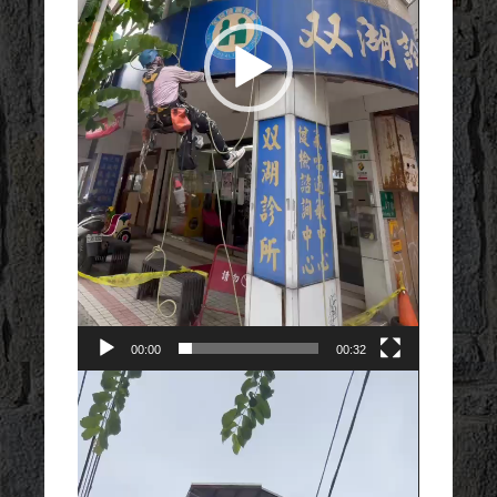
00:00
00:32
視
訊
播
放