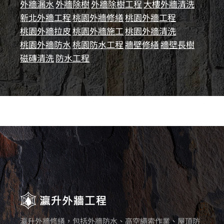
外牆漏水
外牆除樹
外牆除樹工程
大樓外牆清洗
新北外牆工程
桃園外牆修繕
桃園外牆工程
桃園外牆拉皮
桃園外牆施工
桃園外牆清洗
桃園外牆防水
桃園防水工程
牆壁修繕
牆壁長樹
磁磚清洗
防水工程
瀛升外牆修繕，包括外牆防水、高空繩索作業、屋頂防