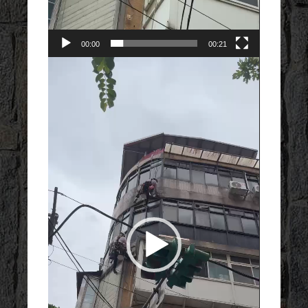
00:00
00:21
視
訊
播
放
器