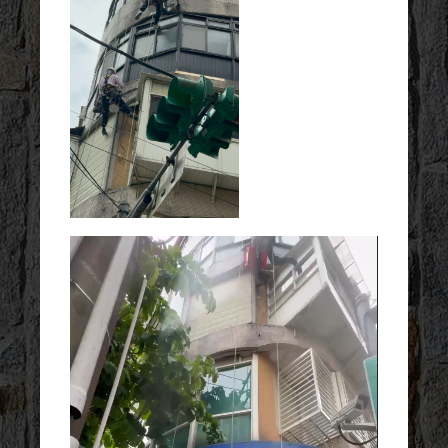
視
訊
播
放
器