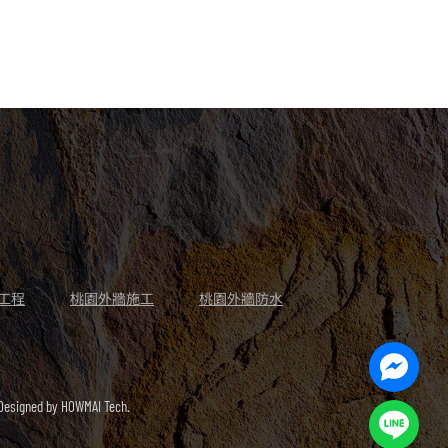
工程
桃園外牆施工
桃園外牆防水
Facebo
Messen
signed by
HOWMAI Tech.
Line