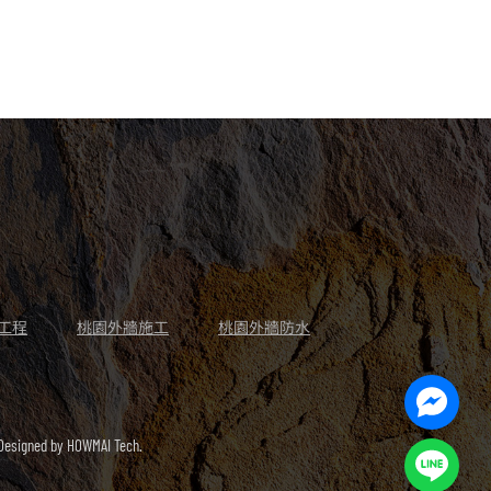
工程
桃園外牆施工
桃園外牆防水
Facebo
Messen
signed by
HOWMAI Tech.
Line