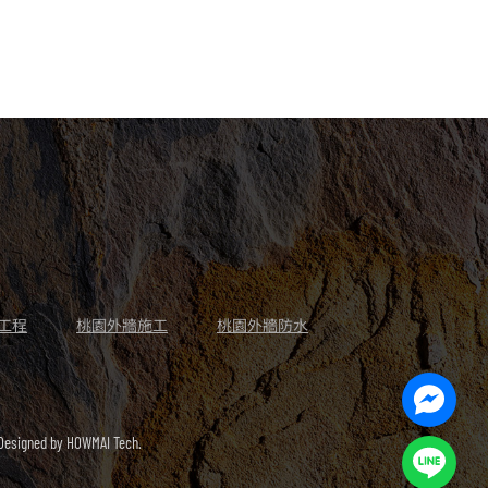
工程
桃園外牆施工
桃園外牆防水
Facebo
Messen
signed by
HOWMAI Tech.
Line