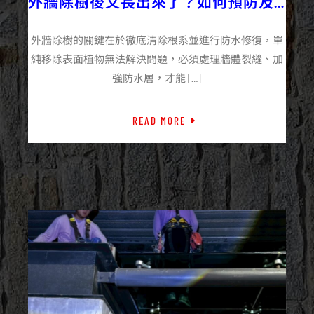
外牆除樹後又長出來了？如何預防及
長期保護？
外牆除樹的關鍵在於徹底清除根系並進行防水修復，單
純移除表面植物無法解決問題，必須處理牆體裂縫、加
強防水層，才能 […]
READ MORE