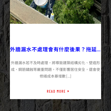
2025/12/01
企業+
外牆施工百科
外牆漏水不處理會有什麼後果？拖延
的5大風險
外牆漏水若不及時處理，將導致建築結構劣化、壁癌形
成、鋼筋鏽蝕等嚴重問題，不僅影響居住安全，還會使
修繕成本暴增數 […]
READ MORE