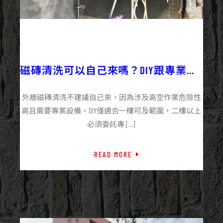
2026/02/23
企業+
外牆施工百科
磁磚清洗可以自己來嗎？DIY跟專業清
洗的差別
外牆磁磚清洗不建議自己來，因為涉及高空作業危險性
高且需要專業設備。DIY僅適合一樓可及範圍，二樓以上
必須委託專 […]
READ MORE