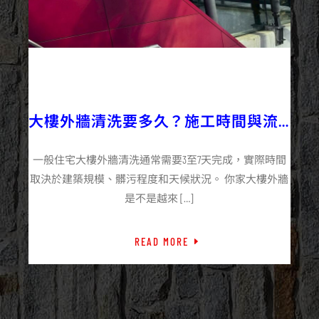
2025/12/15
企業+
外牆施工百科
大樓外牆清洗要多久？施工時間與流
程說明
一般住宅大樓外牆清洗通常需要3至7天完成，實際時間
取決於建築規模、髒污程度和天候狀況。 你家大樓外牆
是不是越來 […]
READ MORE