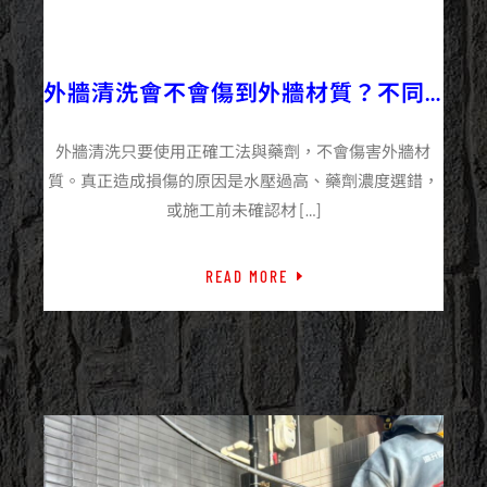
2026/06/01
企業+
外牆施工百科
外牆清洗會不會傷到外牆材質？不同
材質的注意事項
外牆清洗只要使用正確工法與藥劑，不會傷害外牆材
質。真正造成損傷的原因是水壓過高、藥劑濃度選錯，
或施工前未確認材 […]
READ MORE