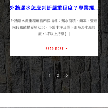
外牆漏水怎麼判斷嚴重程度？專業經
驗分享
外牆漏水嚴重程度看四個指標：漏水面積、頻率、壁癌
階段和結構受損狀況。小於半坪且僅下雨時滲水屬輕
度，1坪以上持續 […]
READ MORE
1
2
3