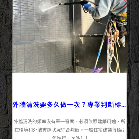
2026/04/20
企業+
外牆施工百科
外牆清洗要多久做一次？專業判斷標
準分享
外牆清洗的頻率沒有單一答案，必須依照建築用途、所
在環境和外牆實際狀況綜合判斷。一般住宅建議每1至2
年進行一次外 […]