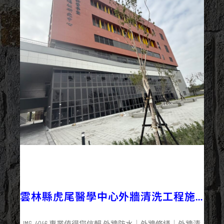
2026/02/04
企業+
外牆清洗
最新資訊
雲林縣虎尾醫學中心外牆清洗工程施
工
IMG_4046 專業值得您信賴 外牆防水｜外牆修繕｜外牆清