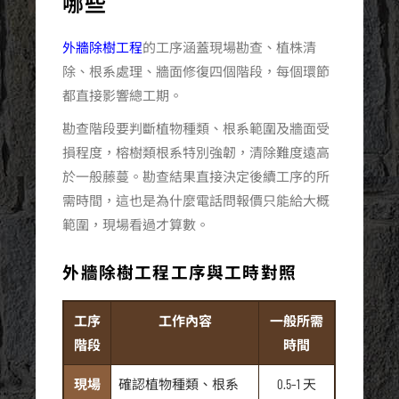
哪些
外牆除樹工程
的工序涵蓋現場勘查、植株清
除、根系處理、牆面修復四個階段，每個環節
都直接影響總工期。
勘查階段要判斷植物種類、根系範圍及牆面受
損程度，榕樹類根系特別強韌，清除難度遠高
於一般藤蔓。勘查結果直接決定後續工序的所
需時間，這也是為什麼電話問報價只能給大概
範圍，現場看過才算數。
外牆除樹工程工序與工時對照
工序
工作內容
一般所需
階段
時間
現場
確認植物種類、根系
0.5–1 天