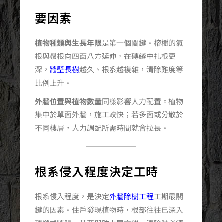
要因素
植物種類與生長年限
是第一個關鍵。榕樹的氣
根與鬚根向四面八方延伸，在磚縫中扎根更
深，
牆壁長樹
越久、根系越複雜，清除難度等
比例上升。
外牆位置與植物數量
同樣影響人力配置。植物
集中於單面外牆，施工較快；若多面或分散於
不同樓層，人力調配所需時間就會拉長。
根系侵入程度決定工時
根系侵入程度，是決定
外牆除樹工程
工期最關
鍵的因素。住戶發現植物時，根部往往已深入