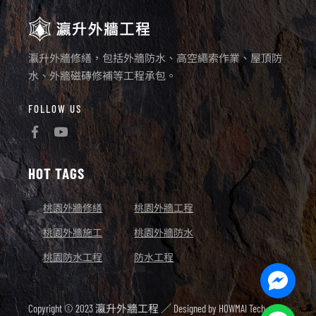
瀛升外牆修繕，包括外牆防水、高空繩索作業、屋頂防
水、外牆磁磚修補等工程承包。
FOLLOW US
HOT TAGS
桃園外牆修繕
桃園外牆工程
桃園外牆施工
桃園外牆防水
桃園防水工程
防水工程
Facebo
Messen
Copyright © 2023 瀛升外牆工程 ／ Designed by
HOWMAI Tech.