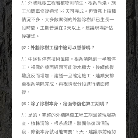
A：外牆除樹工程若植物剛萌生、根系尚淺，施
工加簡單修復通常 1–2 天可完成。但實務上這種
情況不多，大多數案例的外牆除樹都已生長一
段時間，工期普遍在 3 天以上，建議現場評估
後確認。
Q2：外牆除樹工程中途可以暫停嗎？
A：中途暫停有技術風險。根系清除到一半若停
工，裸露的牆面遇雨可能滲水擴大，後續修復
難度反而增加。建議一旦確定施工，連續安排
至根系清除完成，再視情況分段進行牆面修
復。
Q3：除了除樹本身，牆面修復也算工期嗎？
A：是的，完整的外牆除樹工程工期涵蓋現場勘
查、植株清除、根系處理、牆面修復四個階
段。修復本身就可能需要 1–5 天，建議事前確認