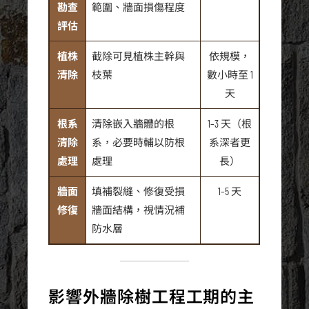
勘查
範圍、牆面損傷程度
評估
植株
截除可見植株主幹與
依規模，
清除
枝葉
數小時至 1
天
根系
清除嵌入牆體的根
1–3 天（根
清除
系，必要時輔以防根
系深者更
處理
處理
長）
牆面
填補裂縫、修復受損
1–5 天
修復
牆面結構，視情況補
防水層
影響外牆除樹工程工期的主