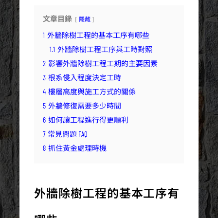
文章目錄
隱藏
1
外牆除樹工程的基本工序有哪些
1.1
外牆除樹工程工序與工時對照
2
影響外牆除樹工程工期的主要因素
3
根系侵入程度決定工時
4
樓層高度與施工方式的關係
5
外牆修復需要多少時間
6
如何讓工程進行得更順利
7
常見問題 FAQ
8
抓住黃金處理時機
外牆除樹工程的基本工序有