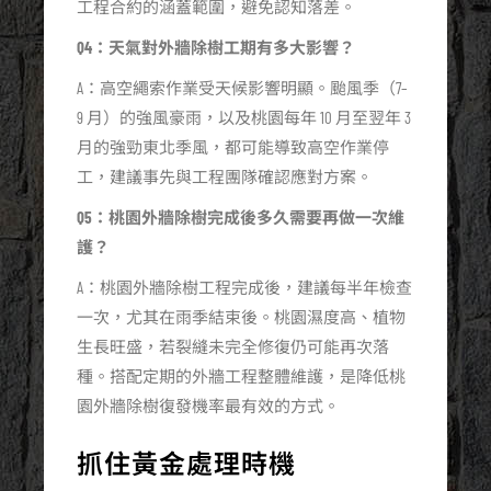
工程合約的涵蓋範圍，避免認知落差。
Q4：天氣對外牆除樹工期有多大影響？
A：高空繩索作業受天候影響明顯。颱風季（7–
9 月）的強風豪雨，以及桃園每年 10 月至翌年 3
月的強勁東北季風，都可能導致高空作業停
工，建議事先與工程團隊確認應對方案。
Q5：桃園外牆除樹完成後多久需要再做一次維
護？
A：桃園外牆除樹工程完成後，建議每半年檢查
一次，尤其在雨季結束後。桃園濕度高、植物
生長旺盛，若裂縫未完全修復仍可能再次落
種。搭配定期的外牆工程整體維護，是降低桃
園外牆除樹復發機率最有效的方式。
抓住黃金處理時機