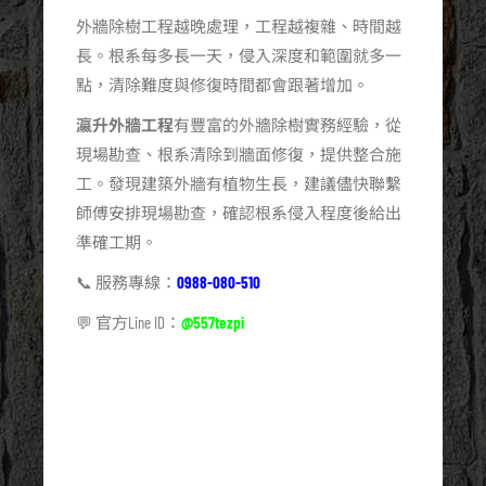
外牆除樹工程越晚處理，工程越複雜、時間越
長。根系每多長一天，侵入深度和範圍就多一
點，清除難度與修復時間都會跟著增加。
瀛升外牆工程
有豐富的外牆除樹實務經驗，從
現場勘查、根系清除到牆面修復，提供整合施
工。發現建築外牆有植物生長，建議儘快聯繫
師傅安排現場勘查，確認根系侵入程度後給出
準確工期。
📞 服務專線：
0988-080-510
💬 官方Line ID：
@557tezpi