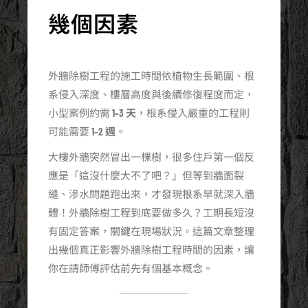
幾個因素
外牆除樹工程的施工時間依植物生長範圍、根
系侵入深度、樓層高度與後續修復程度而定，
小型案例約需
1–3 天
，根系侵入嚴重的工程則
可能需要
1–2 週
。
大樓外牆突然冒出一棵樹，很多住戶第一個反
應是「這沒什麼大不了吧？」但等到牆面裂
縫、滲水問題跑出來，才發現根系早就深入牆
體！外牆除樹工程到底要做多久？工期長短沒
有固定答案，關鍵在現場狀況。這篇文章整理
出幾個真正影響外牆除樹工程時間的因素，讓
你在請師傅評估前先有個基本概念。