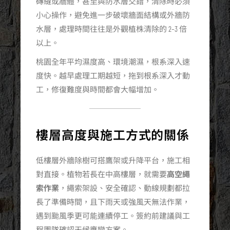
磚縫或牆體，甚至與防水層交錯，清除時必須
小心操作，避免進一步破壞牆面結構或外牆防
水層，處理時間往往是外觀植株清除的 2–3 倍
以上。
桃園全年平均濕度高、環境潮濕，根系深入速
度快。越早處理工期越短，拖到根系深入才動
工，修復難度與時間都會大幅增加。
樓層高度與施工方式的關係
低樓層外牆除樹可搭鷹架或升降平台，施工相
對直接。植物若長在中高樓層，就需要
高空繩
索作業
，繩索架設、安全確認、動線規劃都拉
長了準備時間，且下雨天或強風天無法作業，
遇到颱風季更可能連續停工。簽約前建議與工
程團隊確認天候應變方案。