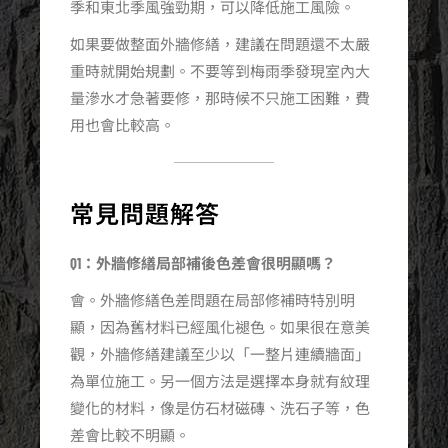
季和東北季風強勁期，可以降低施工風險。
如果要做整面外牆修繕，建議在問題還不太嚴
重時就開始規劃。不要等到梅雨季發現室內大
量滲水才急著要修，那時候不只施工困難，費
用也會比較高。
常見問題解答
Q1：外牆修繕局部補後色差會很明顯嗎？
會。外牆修繕色差問題在局部修補時特別明
顯，因為舊材料已經風化褪色。如果很在意美
觀，外牆修繕建議至少以「一整片連續牆面」
為單位施工。另一個方法是選擇本身就有紋理
變化的材料，像是仿石材磁磚、洗石子等，色
差會比較不明顯。