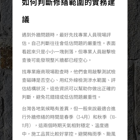
如何判斷修繕範圍的實務建
議
遇到外牆問題時，最好先找專業人員現場評
估。自己判斷往往會低估問題的嚴重性。表面
看起來只是小小一塊剝落，但專業人員敲擊檢
查後可能發現整片牆都已經空心。
找專業廠商現場勘查時，他們會用敲擊測試檢
查磁磚是否空心、用紅外線檢測滲水範圍、評
估結構狀況。這些資訊可以幫助你做出正確的
判斷，避免花錯錢或低估問題嚴重性。
台灣各地氣候略有差異，但一般來說最適合進
行外牆修繕的時間是春季（3-4月）和秋季（10-
11月），這兩個時期天氣相對穩定、溫度適
中，施工品質比較好掌控。避開梅雨季、颱風