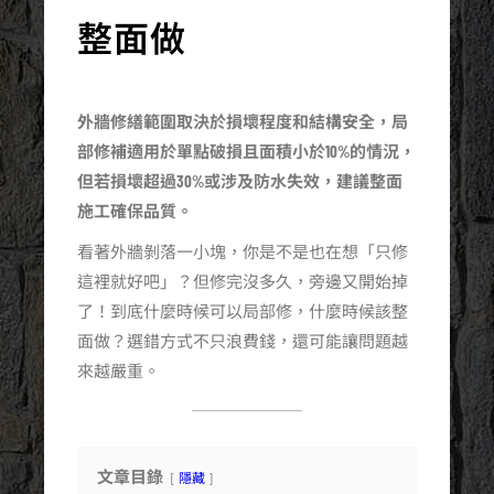
整面做
外牆修繕範圍取決於損壞程度和結構安全，局
部修補適用於單點破損且面積小於10%的情況，
但若損壞超過30%或涉及防水失效，建議整面
施工確保品質。
看著外牆剝落一小塊，你是不是也在想「只修
這裡就好吧」？但修完沒多久，旁邊又開始掉
了！到底什麼時候可以局部修，什麼時候該整
面做？選錯方式不只浪費錢，還可能讓問題越
來越嚴重。
文章目錄
隱藏