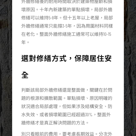
外牆修繕後的耐用時間取決於建築物屋齡和損
壞原因。十年內新建築的單點損壞，局部外牆
修繕可以維持5-8年。但十五年以上老屋，局部
外牆修繕通常只能撐3-5年，因為周圍材料同樣
在老化。整面外牆修繕施工通常可以維持10-15
年。
選對修繕方式，保障居住安
全
判斷該局部外牆修繕還是整面做，關鍵在於問
題的根源和擴散範圍。單點損壞、原因明確的
狀況適合局部處理，但如果涉及結構安全、防
水失效、或者損壞範圍已經超過30%，整面外
牆修繕才是真正解決問題的方法。
別只看眼前的費用，要考慮長期效益。分次外