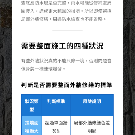
查底層防水層是否完整，雨水可能從修補處周
圍滲入，造成更大範圍的損壞。所以即使選擇
局部外牆修繕，周邊防水檢查也不能省略。
需要整面施工的四種狀況
有些外牆狀況真的不能只修一塊，否則問題會
像骨牌一樣連環爆發。
判斷是否需要整面外牆修繕的標準
狀況類
判斷標準
風險說明
型
損壞面
超過單面牆
局部外牆修繕色差
積過大
30%
明顯