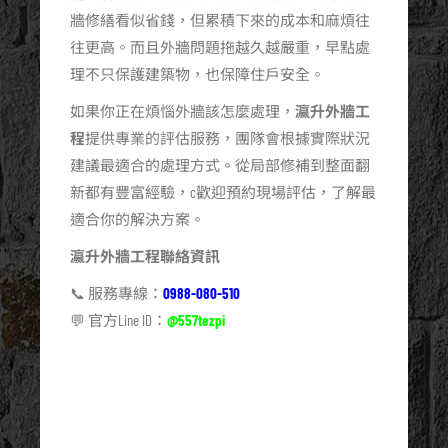
牆修繕看似省錢，但累積下來的成本和麻煩往
往更高。而且外牆問題拖越久越嚴重，早點處
理不只保護建築物，也保障住戶安全。
如果你正在煩惱外牆該怎麼處理，
瀛升外牆工
程
提供專業的評估服務，團隊會根據實際狀況
建議最適合的處理方式。從局部修補到整面翻
新都有豐富經驗，c歡迎預約現場評估，了解最
適合你的解決方案。
瀛升外牆工程聯絡資訊
📞 服務專線：
0988-080-510
💬 官方Line ID：
@557tezpi