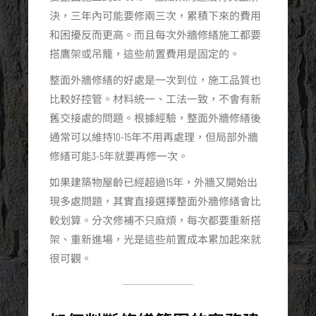
決，三年內可能要修兩三次，累積下來的費用
和困擾反而更高。而且每次外牆修繕施工都要
搭鷹架或吊籠，這些前置費用是固定的。
整面外牆修繕的好處是一次到位，施工品質也
比較好控管。材料統一、工法一致，不會有新
舊交接處的問題。根據經驗，整面外牆修繕後
通常可以維持10-15年不用再處理，但局部外牆
修繕可能3-5年就要再修一次。
如果建築物屋齡已經超過15年，外牆又開始出
現多處問題，其實直接選擇整面外牆修繕會比
較划算。分次修補不只麻煩，每次都要重新搭
架、重新進場，光是這些前置成本累加起來就
很可觀。