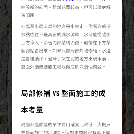
鋪設新的飾面。雖然花費較高，但可以徹底解
決問題。
外牆漏水最麻煩的地方是水會走，你看到的滲
水點往往不是真正的漏水源頭。水可能從牆面
上方滲入，沿著內部結構流竄，最後在下方某
個弱點冒出來。如果只做局部外牆修繕，水還
是會繼續滲，過陣子又在別的地方出現水痕。
整面外牆修繕施工可以徹底解決這個問題。
局部修補 VS 整面施工的成
本考量
局部外牆修繕的單次費用確實比較低，大概只
要整面施工的20-30%。但如果問題沒有真正解