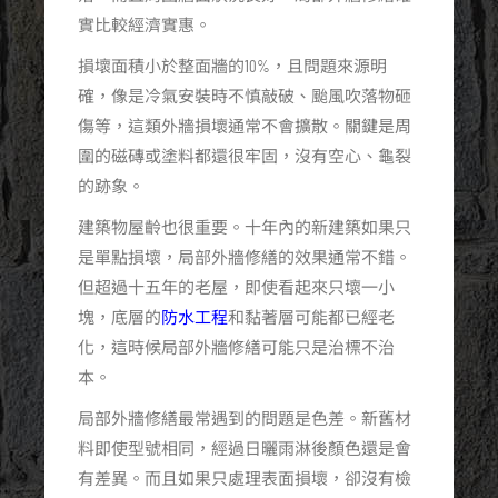
實比較經濟實惠。
損壞面積小於整面牆的10%，且問題來源明
確，像是冷氣安裝時不慎敲破、颱風吹落物砸
傷等，這類外牆損壞通常不會擴散。關鍵是周
圍的磁磚或塗料都還很牢固，沒有空心、龜裂
的跡象。
建築物屋齡也很重要。十年內的新建築如果只
是單點損壞，局部外牆修繕的效果通常不錯。
但超過十五年的老屋，即使看起來只壞一小
塊，底層的
防水工程
和黏著層可能都已經老
化，這時候局部外牆修繕可能只是治標不治
本。
局部外牆修繕最常遇到的問題是色差。新舊材
料即使型號相同，經過日曬雨淋後顏色還是會
有差異。而且如果只處理表面損壞，卻沒有檢