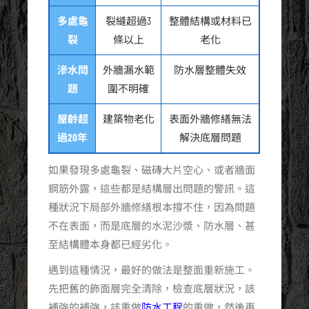
多處龜
裂縫超過3
整體結構或材料已
裂
條以上
老化
滲水問
外牆漏水範
防水層整體失效
題
圍不明確
屋齡超
建築物老化
表面外牆修繕無法
過20年
解決底層問題
如果發現多處龜裂、磁磚大片空心、或者牆面
鋼筋外露，這些都是結構層出問題的警訊。這
種狀況下局部外牆修繕根本撐不住，因為問題
不在表面，而是底層的水泥沙漿、防水層、甚
至結構體本身都已經劣化。
遇到這種情況，最好的做法是整面重新施工。
先把舊的飾面層完全清除，檢查底層狀況，該
補強的補強，該重做
防水工程
的重做，然後再