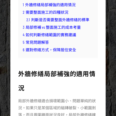
1
外牆修繕局部補強的適用情況
2
需要整面施工的四種狀況
2.1
判斷是否需要整面外牆修繕的標準
3
局部修補 vs 整面施工的成本考量
4
如何判斷修繕範圍的實務建議
5
常見問題解答
6
選對修繕方式，保障居住安全
外牆修繕局部補強的適用情
況
局部外牆修繕適合損壞範圍小、問題單純的狀
況。如果只是某個區域的磁磚破裂、小範圍剝
落，而且周圍牆面狀況良好，局部外牆修繕確