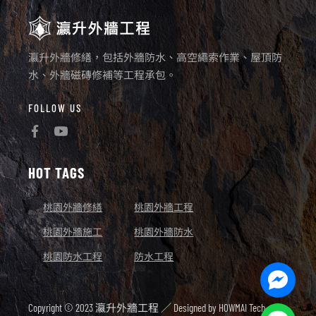
瀛升外牆修繕，包括外牆防水、高空繩索作業、屋頂防
水、外牆磁磚修補等工程承包。
FOLLOW US
HOT TAGS
桃園外牆修繕
桃園外牆工程
桃園外牆施工
桃園外牆防水
桃園防水工程
防水工程
Facebo
Messen
Copyright © 2023 瀛升外牆工程 ／ Designed by
HOWMAI Tech.