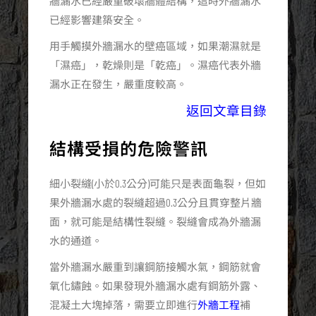
牆漏水已經嚴重破壞牆體結構，這時外牆漏水
已經影響建築安全。
用手觸摸外牆漏水的壁癌區域，如果潮濕就是
「濕癌」，乾燥則是「乾癌」。濕癌代表外牆
漏水正在發生，嚴重度較高。
返回文章目錄
結構受損的危險警訊
細小裂縫(小於0.3公分)可能只是表面龜裂，但如
果外牆漏水處的裂縫超過0.3公分且貫穿整片牆
面，就可能是結構性裂縫。裂縫會成為外牆漏
水的通道。
當外牆漏水嚴重到讓鋼筋接觸水氣，鋼筋就會
氧化鏽蝕。如果發現外牆漏水處有鋼筋外露、
混凝土大塊掉落，需要立即進行
外牆工程
補