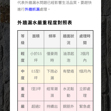
代表外牆漏水問題已經影響生活品質，要趕快
進行
外牆抓漏
處理。
外牆漏水嚴重程度對照表
等
面積
頻率
牆面狀
處理時
級
況
間
輕
小於0.5
僅豪雨
油漆起
3個月
度
坪
時
泡
內
中
0.5至1
下雨必
有壁癌
1個月內
度
坪
漏
重
1至2坪
經常潮
水泥鬆
立即處
度
濕
動
理
嚴
超過2
持續出
鋼筋外
緊急處