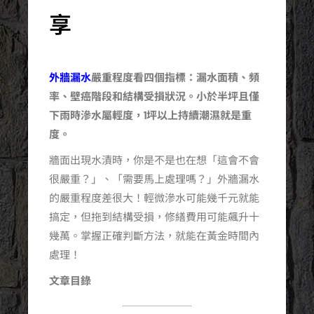
享
外牆漏水
嚴重程度看四個指標：漏水面積、頻
率、壁癌階段和結構受損狀況。小於半坪且僅
下雨時滲水屬輕度，1坪以上持續潮濕就是重
度。
牆面出現水漬時，你是不是也在想「這會不會
很嚴重？」、「需要馬上處理嗎？」外牆漏水
的嚴重程度差很大！輕微滲水可能幾千元就能
搞定，但拖到結構受損，修繕費用可能飆升十
幾萬。掌握正確判斷方法，就能在黃金時間內
處理！
文章目錄