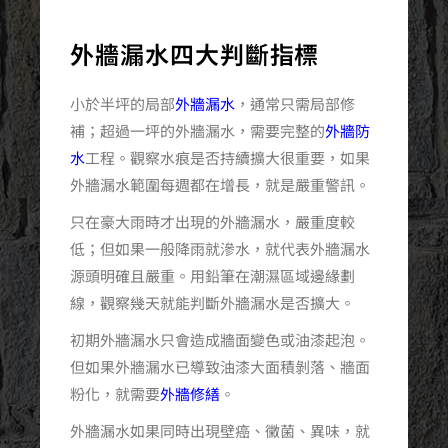
外牆漏水四大判斷指標
小於半坪的局部
外牆漏水
，通常只需局部修
補；超過一坪的外牆漏水，需要完整的
外牆防
水
工程。觀察水痕是否持續擴大很重要，如果
外牆漏水範圍每週都在增長，就是嚴重警訊。
只在豪大雨時才出現的外牆漏水，嚴重度較
低；但如果一般降雨就滲水，就代表外牆漏水
源頭明確且嚴重。用鉛筆在潮濕區域邊緣劃
線，觀察幾天就能判斷外牆漏水是否擴大。
初期外牆漏水只會造成牆面變色或油漆起泡。
但如果外牆漏水已導致油漆大面積剝落、牆面
粉化，就需要
外牆修繕
。
外牆漏水如果同時出現壁癌、黴菌、異味，就