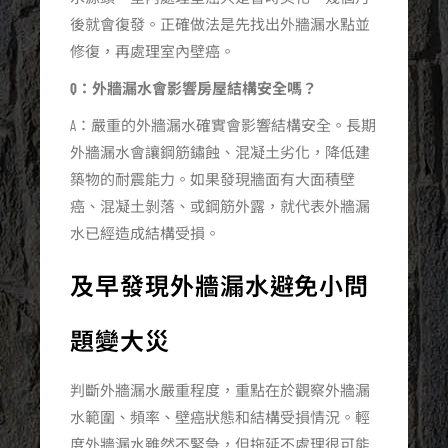
後就會復發。正確做法是先找出外牆漏水點並
修復，再處理室內壁癌。
Q：外牆漏水會影響房屋結構安全嗎？
A：嚴重的外牆漏水確實會影響結構安全。長期
外牆漏水會讓鋼筋鏽蝕、混凝土劣化，降低建
築物的耐震能力。如果發現牆面有大面積壁
癌、混凝土剝落、或鋼筋外露，就代表外牆漏
水已經造成結構受損。
及早發現外牆漏水避免小問
題變大災
判斷外牆漏水嚴重程度，重點在於觀察外牆漏
水範圍、頻率、壁癌狀態和結構受損情況。輕
度外牆漏水雖然不緊急，但拖延不處理很可能