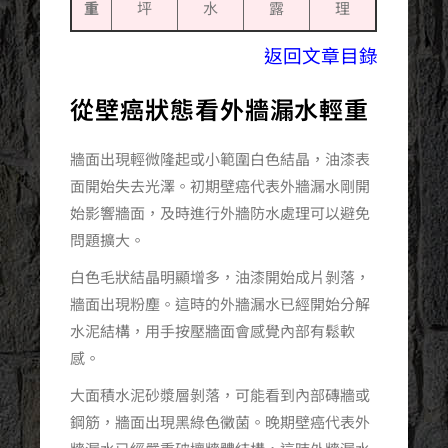
重
坪
水
露
理
返回文章目錄
從壁癌狀態看外牆漏水輕重
牆面出現輕微隆起或小範圍白色結晶，油漆表
面開始失去光澤。初期壁癌代表外牆漏水剛開
始影響牆面，及時進行外牆防水處理可以避免
問題擴大。
白色毛狀結晶明顯增多，油漆開始成片剝落，
牆面出現粉塵。這時的外牆漏水已經開始分解
水泥結構，用手按壓牆面會感覺內部有鬆軟
感。
大面積水泥砂漿層剝落，可能看到內部磚牆或
鋼筋，牆面出現黑綠色黴菌。晚期壁癌代表外