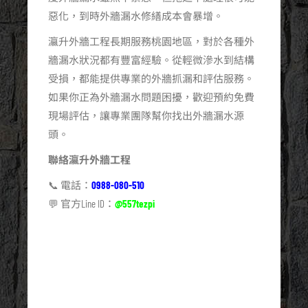
惡化，到時外牆漏水修繕成本會暴增。
瀛升外牆工程長期服務桃園地區，對於各種外
牆漏水狀況都有豐富經驗。從輕微滲水到結構
受損，都能提供專業的外牆抓漏和評估服務。
如果你正為外牆漏水問題困擾，歡迎預約免費
現場評估，讓專業團隊幫你找出外牆漏水源
頭。
聯絡瀛升外牆工程
📞 電話：
0988-080-510
💬 官方Line ID：
@557tezpi