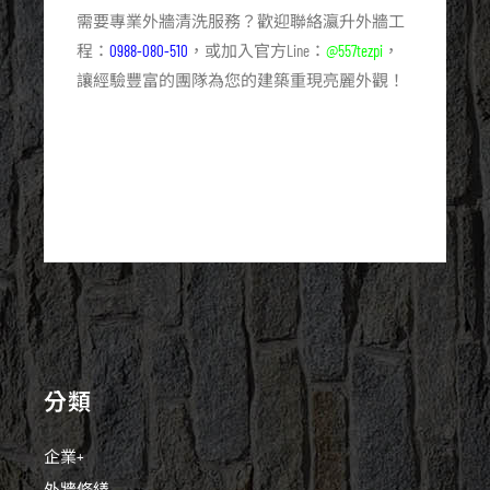
需要專業外牆清洗服務？歡迎聯絡瀛升外牆工
程：
0988-080-510
，或加入官方Line：
@557tezpi
，
讓經驗豐富的團隊為您的建築重現亮麗外觀！
分類
企業+
外牆修繕