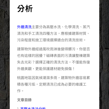
分析
外牆清洗
主要分為高壓水洗、化學清洗、蒸汽
清洗和手工清洗四種方法，應根據建築材質、
污染程度和施工環境選擇適合的清洗技術。
建築物外牆經過風吹雨淋後變得髒污，你是否
也有這樣的困擾？磁磚表面的污漬讓整棟建築
失去光彩？選擇正確的清洗方法，不僅能恢復
外牆美觀，更能保護建材避免損傷！
桃園地區因氣候潮濕多雨，建築物外牆容易累
積各種污垢，定期清洗已成為必要的維護工
作。
文章目錄
高壓水洗法分析