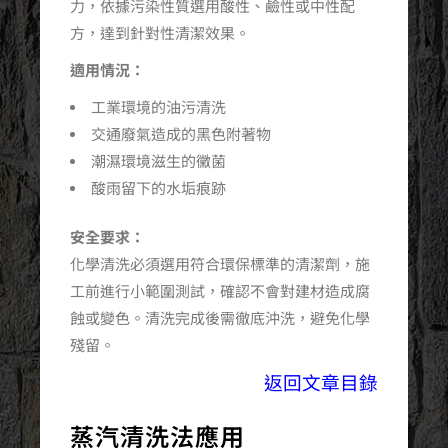
力，依據污染性質選用酸性、鹼性或中性配
方，達到針對性清潔效果。
適用情況：
工業環境的油污清洗
交通廢氣造成的黑色附著物
潮濕環境滋生的黴菌
酸雨留下的水垢痕跡
安全要求：
化學清洗必須選用符合環保標準的清潔劑，施
工前進行小範圍測試，確認不會對建材造成腐
蝕或變色。清洗完成後需徹底沖洗，避免化學
殘留。
返回文章目錄
蒸汽清洗法應用