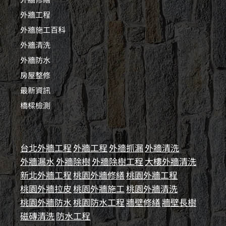
外牆工程
外牆施工百科
外牆清洗
外牆防水
房屋整修
最新資訊
橋樑檢測
台北外牆工程
外牆工程
外牆抓漏
外牆清洗
外牆漏水
外牆除樹
外牆除樹工程
大樓外牆清洗
新北外牆工程
桃園外牆修繕
桃園外牆工程
桃園外牆拉皮
桃園外牆施工
桃園外牆清洗
桃園外牆防水
桃園防水工程
牆壁修繕
牆壁長樹
磁磚清洗
防水工程