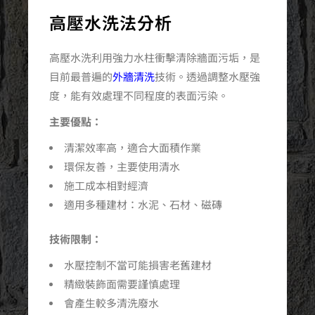
高壓水洗法分析
高壓水洗利用強力水柱衝擊清除牆面污垢，是
目前最普遍的
外牆清洗
技術。透過調整水壓強
度，能有效處理不同程度的表面污染。
主要優點：
清潔效率高，適合大面積作業
環保友善，主要使用清水
施工成本相對經濟
適用多種建材：水泥、石材、磁磚
技術限制：
水壓控制不當可能損害老舊建材
精緻裝飾面需要謹慎處理
會產生較多清洗廢水