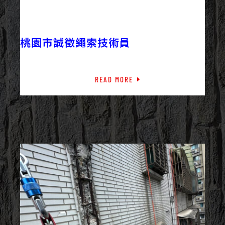
2026/02/14
外牆修繕
外牆工程
外牆施工百科
外牆清洗
桃園市誠徵繩索技術員
外牆防水
房屋整修
最新資訊
橋樑檢測
READ MORE