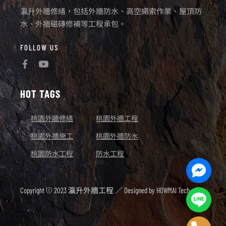
瀛升外牆修繕，包括外牆防水、高空繩索作業、屋頂防
水、外牆磁磚修補等工程承包。
FOLLOW US
HOT TAGS
桃園外牆修繕
桃園外牆工程
桃園外牆施工
桃園外牆防水
桃園防水工程
防水工程
Facebo
Messen
Copyright © 2023 瀛升外牆工程 ／ Designed by
HOWMAI Tech.
Line