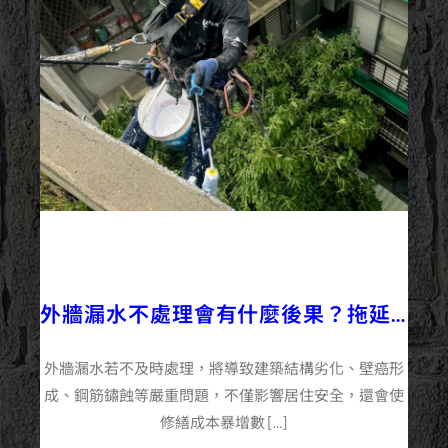
2025/12/01
企業+
外牆施工百科
外牆漏水不處理會有什麼後果？拖延
的5大風險
外牆漏水若不及時處理，將導致建築結構劣化、壁癌形
成、鋼筋鏽蝕等嚴重問題，不僅影響居住安全，還會使
修繕成本暴增數 […]