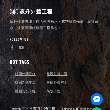
瀛升外牆修繕，包括外牆防水、高空繩索作業、屋頂防
水、外牆磁磚修補等工程承包。
FOLLOW US
HOT TAGS
桃園外牆修繕
桃園外牆工程
桃園外牆施工
桃園外牆防水
桃園防水工程
防水工程
Facebo
Messen
Copyright © 2023 瀛升外牆工程 ／ Designed by
HOWMAI Tech.