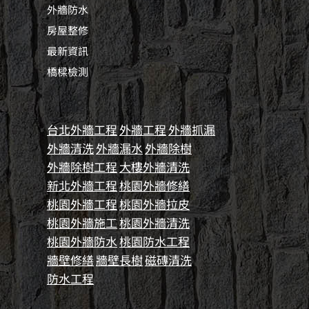
外牆防水
房屋整修
最新資訊
橋樑檢測
台北外牆工程
外牆工程
外牆抓漏
外牆清洗
外牆漏水
外牆除樹
外牆除樹工程
大樓外牆清洗
新北外牆工程
桃園外牆修繕
桃園外牆工程
桃園外牆拉皮
桃園外牆施工
桃園外牆清洗
桃園外牆防水
桃園防水工程
牆壁修繕
牆壁長樹
磁磚清洗
防水工程