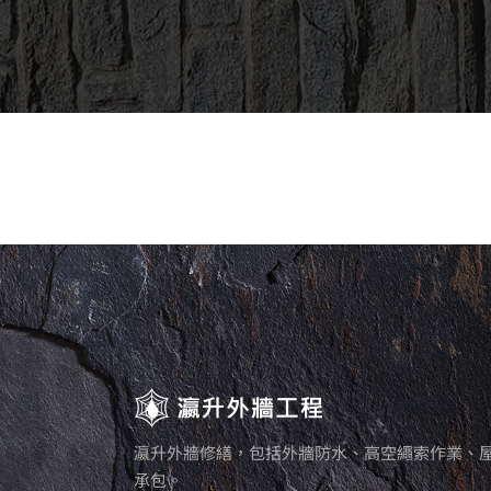
瀛升外牆修繕，包括外牆防水、高空繩索作業、
承包。