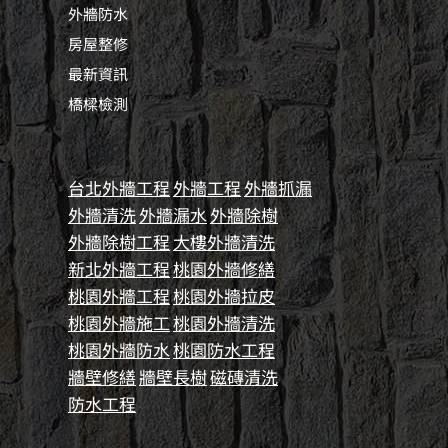
外牆防水
房屋整修
最新資訊
橋樑檢測
台北外牆工程
外牆工程
外牆抓漏
外牆清洗
外牆漏水
外牆除樹
外牆除樹工程
大樓外牆清洗
新北外牆工程
桃園外牆修繕
桃園外牆工程
桃園外牆拉皮
桃園外牆施工
桃園外牆清洗
桃園外牆防水
桃園防水工程
牆壁修繕
牆壁長樹
磁磚清洗
防水工程