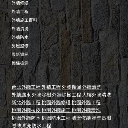
外牆修繕
外牆工程
外牆施工百科
外牆清洗
外牆防水
房屋整修
最新資訊
橋樑檢測
台北外牆工程
外牆工程
外牆抓漏
外牆清洗
外牆漏水
外牆除樹
外牆除樹工程
大樓外牆清洗
新北外牆工程
桃園外牆修繕
桃園外牆工程
桃園外牆拉皮
桃園外牆施工
桃園外牆清洗
桃園外牆防水
桃園防水工程
牆壁修繕
牆壁長樹
磁磚清洗
防水工程