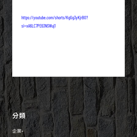
https://youtube.com/shorts/KgGg3yKjrB0?
si=xA6LC7PE63NSWuj1
分類
企業+