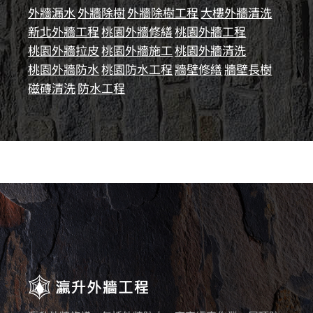
外牆漏水
外牆除樹
外牆除樹工程
大樓外牆清洗
新北外牆工程
桃園外牆修繕
桃園外牆工程
桃園外牆拉皮
桃園外牆施工
桃園外牆清洗
桃園外牆防水
桃園防水工程
牆壁修繕
牆壁長樹
磁磚清洗
防水工程