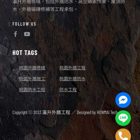
瀛升外牆修繕，包括外牆防水、高空繩索作業、屋頂防
水、外牆磁磚修補等工程承包。
FOLLOW US
HOT TAGS
桃園外牆修繕
桃園外牆工程
桃園外牆施工
桃園外牆防水
桃園防水工程
防水工程
Facebo
Messen
Copyright © 2023 瀛升外牆工程 ／ Designed by
HOWMAI Tech.
Line
Phone