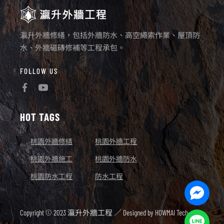
瀛升外牆修繕，包括外牆防水、高空繩索作業、屋頂防
水、外牆磁磚修補等工程承包。
FOLLOW US
HOT TAGS
桃園外牆修繕
桃園外牆工程
桃園外牆施工
桃園外牆防水
桃園防水工程
防水工程
Facebo
Messen
Copyright © 2023 瀛升外牆工程 ／ Designed by
HOWMAI Tech.
Line