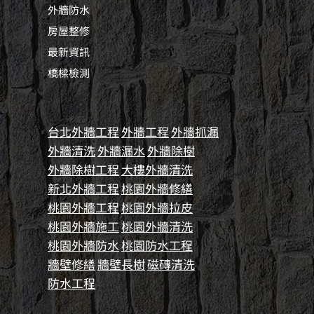
外牆防水
房屋整修
最新資訊
橋樑檢測
台北外牆工程
外牆工程
外牆抓漏
外牆清洗
外牆漏水
外牆除樹
外牆除樹工程
大樓外牆清洗
新北外牆工程
桃園外牆修繕
桃園外牆工程
桃園外牆拉皮
桃園外牆施工
桃園外牆清洗
桃園外牆防水
桃園防水工程
牆壁修繕
牆壁長樹
磁磚清洗
防水工程