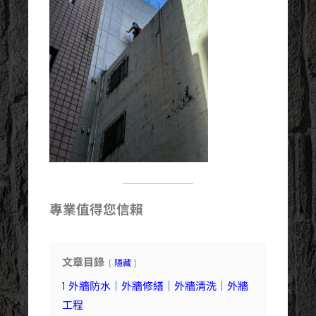
專業值得您信賴
文章目錄
隱藏
1
外牆防水｜外牆修繕｜外牆清洗｜外牆
工程