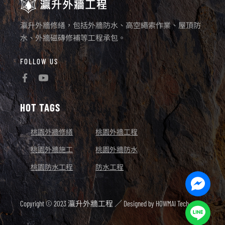
瀛升外牆修繕，包括外牆防水、高空繩索作業、屋頂防
水、外牆磁磚修補等工程承包。
FOLLOW US
HOT TAGS
桃園外牆修繕
桃園外牆工程
桃園外牆施工
桃園外牆防水
桃園防水工程
防水工程
Facebo
Messen
Copyright © 2023 瀛升外牆工程 ／ Designed by
HOWMAI Tech.
Line