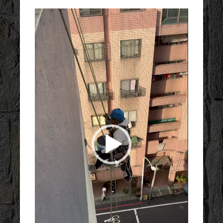
視
訊
播
放
器