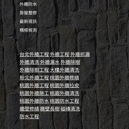
外牆防水
房屋整修
最新資訊
橋樑檢測
台北外牆工程
外牆工程
外牆抓漏
外牆清洗
外牆漏水
外牆除樹
外牆除樹工程
大樓外牆清洗
新北外牆工程
桃園外牆修繕
桃園外牆工程
桃園外牆拉皮
桃園外牆施工
桃園外牆清洗
桃園外牆防水
桃園防水工程
牆壁修繕
牆壁長樹
磁磚清洗
防水工程