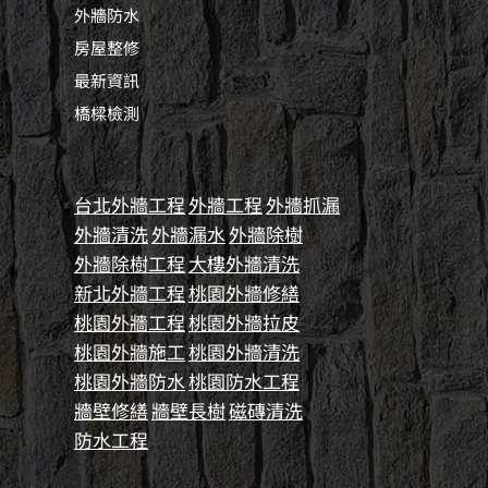
外牆防水
房屋整修
最新資訊
橋樑檢測
台北外牆工程
外牆工程
外牆抓漏
外牆清洗
外牆漏水
外牆除樹
外牆除樹工程
大樓外牆清洗
新北外牆工程
桃園外牆修繕
桃園外牆工程
桃園外牆拉皮
桃園外牆施工
桃園外牆清洗
桃園外牆防水
桃園防水工程
牆壁修繕
牆壁長樹
磁磚清洗
防水工程