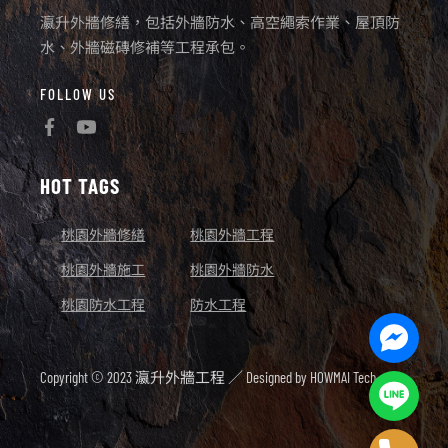
瀛升外牆修繕，包括外牆防水、高空繩索作業、屋頂防
水、外牆磁磚修補等工程承包。
FOLLOW US
HOT TAGS
桃園外牆修繕
桃園外牆工程
桃園外牆施工
桃園外牆防水
桃園防水工程
防水工程
Facebo
Messen
Copyright © 2023 瀛升外牆工程 ／ Designed by
HOWMAI Tech.
Line