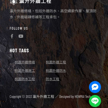
瀛升外牆修繕，包括外牆防水、高空繩索作業、屋頂防
水、外牆磁磚修補等工程承包。
FOLLOW US
HOT TAGS
桃園外牆修繕
桃園外牆工程
桃園外牆施工
桃園外牆防水
桃園防水工程
防水工程
Facebo
Messen
Copyright © 2023 瀛升外牆工程 ／ Designed by
HOWMAI Tech.
Line