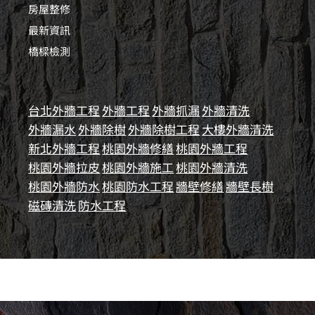
房屋整修
最新資訊
橋樑檢測
台北外牆工程
外牆工程
外牆抓漏
外牆清洗
外牆漏水
外牆除樹
外牆除樹工程
大樓外牆清洗
新北外牆工程
桃園外牆修繕
桃園外牆工程
桃園外牆拉皮
桃園外牆施工
桃園外牆清洗
桃園外牆防水
桃園防水工程
牆壁修繕
牆壁長樹
磁磚清洗
防水工程