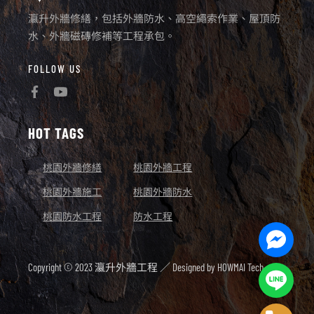
瀛升外牆修繕，包括外牆防水、高空繩索作業、屋頂防
水、外牆磁磚修補等工程承包。
FOLLOW US
HOT TAGS
桃園外牆修繕
桃園外牆工程
桃園外牆施工
桃園外牆防水
桃園防水工程
防水工程
Facebo
Messen
Copyright © 2023 瀛升外牆工程 ／ Designed by
HOWMAI Tech.
Line