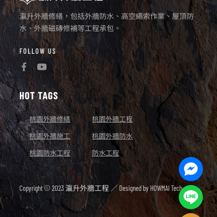
瀛升外牆修繕，包括外牆防水、高空繩索作業、屋頂防
水、外牆磁磚修補等工程承包。
FOLLOW US
HOT TAGS
桃園外牆修繕
桃園外牆工程
桃園外牆施工
桃園外牆防水
桃園防水工程
防水工程
Facebo
Messen
Copyright © 2023 瀛升外牆工程 ／ Designed by
HOWMAI Tech.
Line