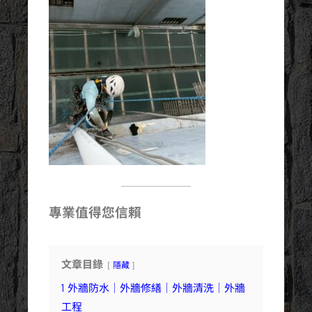
專業值得您信賴
文章目錄
隱藏
1
外牆防水｜外牆修繕｜外牆清洗｜外牆
工程