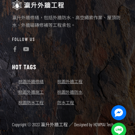
瀛升外牆修繕，包括外牆防水、高空繩索作業、屋頂防
水、外牆磁磚修補等工程承包。
FOLLOW US
HOT TAGS
桃園外牆修繕
桃園外牆工程
桃園外牆施工
桃園外牆防水
桃園防水工程
防水工程
Facebo
Messen
Copyright © 2023 瀛升外牆工程 ／ Designed by
HOWMAI Tech.
Line