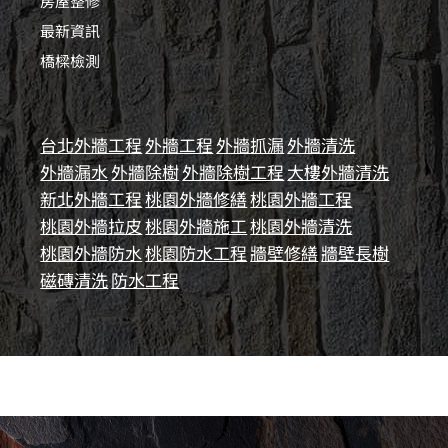
房屋整修
最新資訊
橋樑檢測
台北外牆工程
外牆工程
外牆抓漏
外牆清洗
外牆漏水
外牆除樹
外牆除樹工程
大樓外牆清洗
新北外牆工程
桃園外牆修繕
桃園外牆工程
桃園外牆拉皮
桃園外牆施工
桃園外牆清洗
桃園外牆防水
桃園防水工程
牆壁修繕
牆壁長樹
磁磚清洗
防水工程