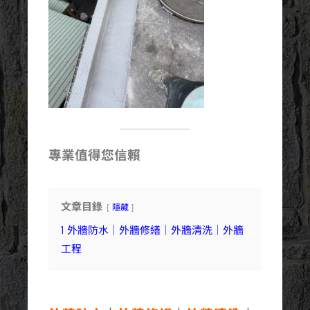
專業值得您信賴
文章目錄
隱藏
1
外牆防水｜外牆修繕｜外牆清洗｜外牆
工程