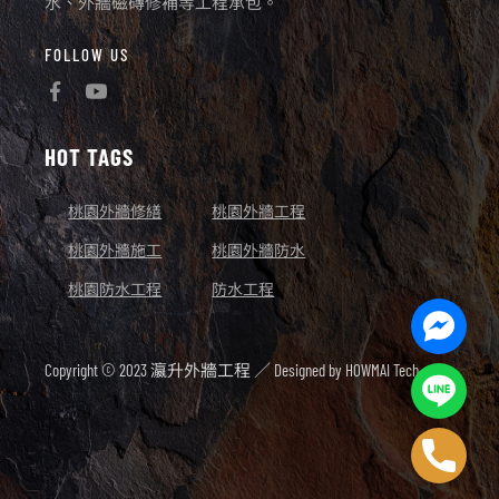
水、外牆磁磚修補等工程承包。
FOLLOW US
HOT TAGS
桃園外牆修繕
桃園外牆工程
桃園外牆施工
桃園外牆防水
桃園防水工程
防水工程
Facebo
Messen
Copyright © 2023 瀛升外牆工程 ／ Designed by
HOWMAI Tech.
Line
Phone