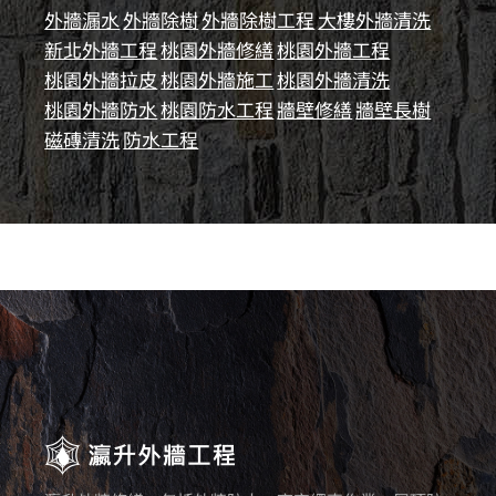
外牆漏水
外牆除樹
外牆除樹工程
大樓外牆清洗
新北外牆工程
桃園外牆修繕
桃園外牆工程
桃園外牆拉皮
桃園外牆施工
桃園外牆清洗
桃園外牆防水
桃園防水工程
牆壁修繕
牆壁長樹
磁磚清洗
防水工程