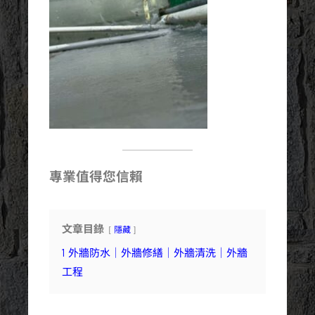
專業值得您信賴
文章目錄
隱藏
1
外牆防水｜外牆修繕｜外牆清洗｜外牆
工程