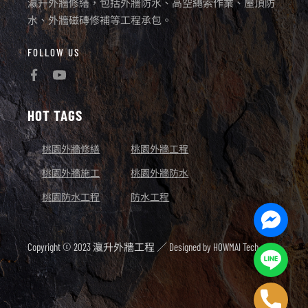
瀛升外牆修繕，包括外牆防水、高空繩索作業、屋頂防
水、外牆磁磚修補等工程承包。
FOLLOW US
HOT TAGS
桃園外牆修繕
桃園外牆工程
桃園外牆施工
桃園外牆防水
桃園防水工程
防水工程
Facebo
Messen
Copyright © 2023 瀛升外牆工程 ／ Designed by
HOWMAI Tech.
Line
Phone