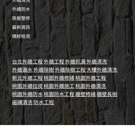
外牆防水
房屋整修
最新資訊
橋樑檢測
台北外牆工程
外牆工程
外牆抓漏
外牆清洗
外牆漏水
外牆除樹
外牆除樹工程
大樓外牆清洗
新北外牆工程
桃園外牆修繕
桃園外牆工程
桃園外牆拉皮
桃園外牆施工
桃園外牆清洗
桃園外牆防水
桃園防水工程
牆壁修繕
牆壁長樹
磁磚清洗
防水工程