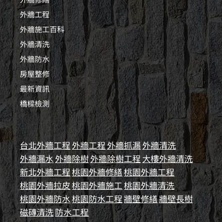
外牆工程
外牆施工百科
外牆清洗
外牆防水
房屋整修
最新資訊
橋樑檢測
台北外牆工程
外牆工程
外牆抓漏
外牆清洗
外牆漏水
外牆除樹
外牆除樹工程
大樓外牆清洗
新北外牆工程
桃園外牆修繕
桃園外牆工程
桃園外牆拉皮
桃園外牆施工
桃園外牆清洗
桃園外牆防水
桃園防水工程
牆壁修繕
牆壁長樹
磁磚清洗
防水工程