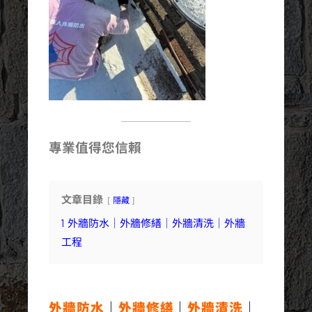
專業值得您信賴
文章目錄
隱藏
1
外牆防水｜外牆修繕｜外牆清洗｜外牆
工程
外牆防水
｜
外牆修繕
｜
外牆清洗
｜