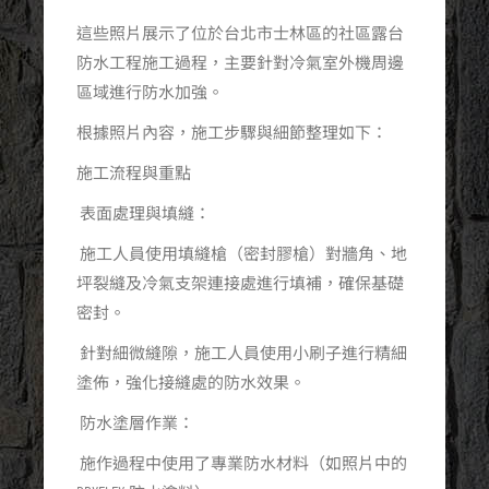
這些照片展示了位於台北市士林區的社區露台
防水工程施工過程，主要針對冷氣室外機周邊
區域進行防水加強。
根據照片內容，施工步驟與細節整理如下：
施工流程與重點
表面處理與填縫：
施工人員使用填縫槍（密封膠槍）對牆角、地
坪裂縫及冷氣支架連接處進行填補，確保基礎
密封。
針對細微縫隙，施工人員使用小刷子進行精細
塗佈，強化接縫處的防水效果。
防水塗層作業：
施作過程中使用了專業防水材料（如照片中的