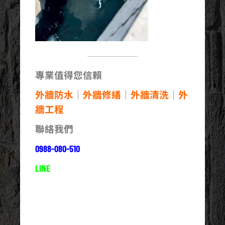
專業值得您信賴
外牆防水
｜
外牆修繕
｜
外牆清洗
｜
外
牆工程
聯絡我們
0988-080-510
LINE