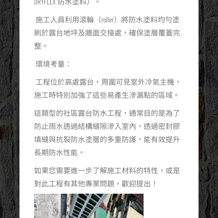
DRYFLEX 防水塗料）。
施工人員利用滾輪（roller）將防水塗料均勻塗
刷於露台地坪及牆面交接處，確保塗層覆蓋完
整。
環境考量：
工程位於高處露台，周圍可見室外冷氣主機，
施工時特別加強了這些易產生滲漏點的區域。
這類型的社區露台防水工程，通常目的是為了
防止雨水透過結構縫隙滲入室內，透過密封膠
填縫與抗裂防水塗層的多重防護，能有效提升
長期防水性能。
如果您需要進一步了解施工材料的特性，或是
對此工程有其他專業問題，歡迎提出！