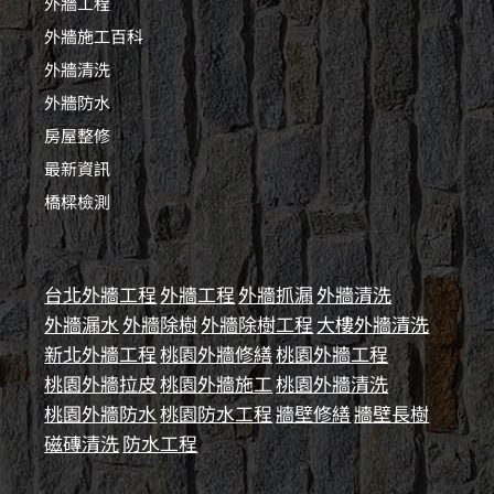
外牆工程
外牆施工百科
外牆清洗
外牆防水
房屋整修
最新資訊
橋樑檢測
台北外牆工程
外牆工程
外牆抓漏
外牆清洗
外牆漏水
外牆除樹
外牆除樹工程
大樓外牆清洗
新北外牆工程
桃園外牆修繕
桃園外牆工程
桃園外牆拉皮
桃園外牆施工
桃園外牆清洗
桃園外牆防水
桃園防水工程
牆壁修繕
牆壁長樹
磁磚清洗
防水工程