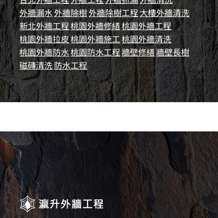
外牆漏水
外牆除樹
外牆除樹工程
大樓外牆清洗
新北外牆工程
桃園外牆修繕
桃園外牆工程
桃園外牆拉皮
桃園外牆施工
桃園外牆清洗
桃園外牆防水
桃園防水工程
牆壁修繕
牆壁長樹
磁磚清洗
防水工程