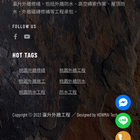
瀛升外牆修繕，包括外牆防水、高空繩索作業、屋頂防
水、外牆磁磚修補等工程承包。
FOLLOW US
HOT TAGS
桃園外牆修繕
桃園外牆工程
桃園外牆施工
桃園外牆防水
桃園防水工程
防水工程
Facebo
Messen
Copyright © 2023 瀛升外牆工程 ／ Designed by
HOWMAI Tech.
Line
Phone