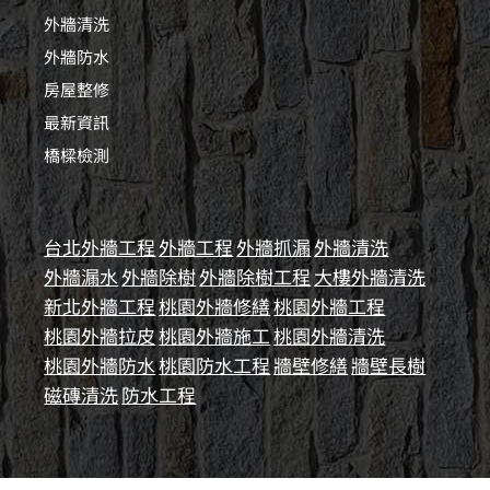
外牆清洗
外牆防水
房屋整修
最新資訊
橋樑檢測
台北外牆工程
外牆工程
外牆抓漏
外牆清洗
外牆漏水
外牆除樹
外牆除樹工程
大樓外牆清洗
新北外牆工程
桃園外牆修繕
桃園外牆工程
桃園外牆拉皮
桃園外牆施工
桃園外牆清洗
桃園外牆防水
桃園防水工程
牆壁修繕
牆壁長樹
磁磚清洗
防水工程